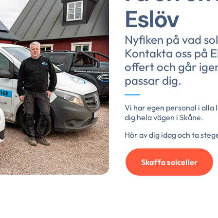
Eslöv
Nyfiken på vad solc
Kontakta oss på El
offert och går ig
passar dig.
Vi har egen personal i alla 
dig hela vägen i Skåne.
Hör av dig idag och ta ste
Skaffa solceller