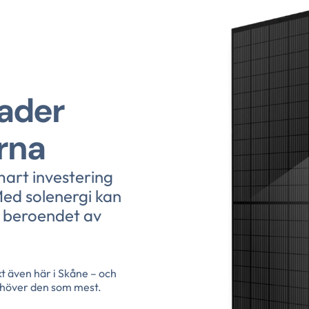
nader
rna
smart investering
Med solenergi kan
a beroendet av
kt även här i Skåne – och
behöver den som mest.