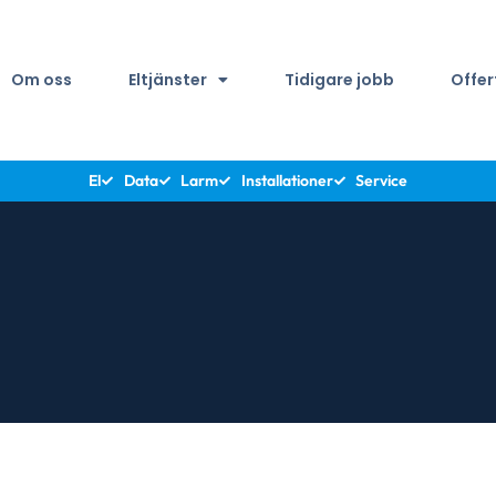
Om oss
Eltjänster
Tidigare jobb
Offer
El
Data
Larm
Installationer
Service