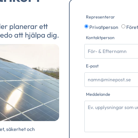
Representerar
er planerar ett
Privatperson
Före
redo att hjälpa dig.
Kontaktperson
E-post
Meddelande
itet, säkerhet och