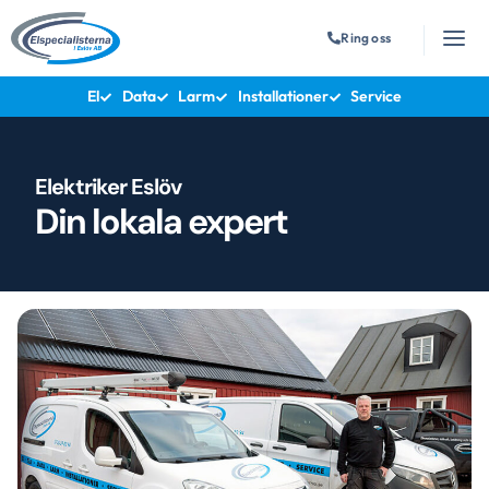
Ring oss
El
Data
Larm
Installationer
Service
Elektriker Eslöv
Din lokala expert