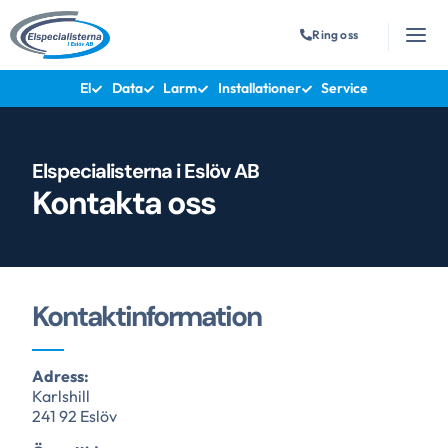
Ring oss
El
Data
Larm
Installationer
Service
Elspecialisterna i Eslöv AB
Kontakta oss
Kontaktinformation
Adress:
Karlshill
241 92 Eslöv