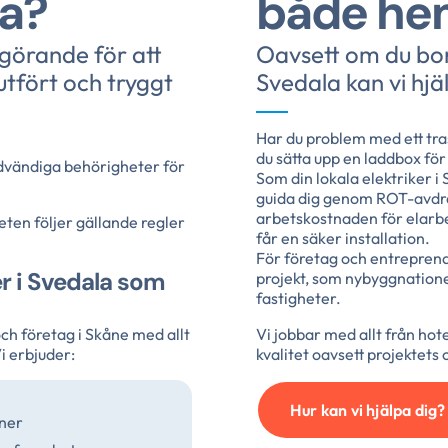
la?
både hem
vgörande för att
Oavsett om du bor i
 utfört och tryggt
Svedala kan vi hjä
Har du problem med ett trasi
du sätta upp en laddbox för 
nödvändiga behörigheter för
Som din lokala elektriker i 
guida dig genom ROT-avdrag
arbetskostnaden för elarbet
rbeten följer gällande regler
får en säker installation.
För företag och entreprena
ker i Svedala som
projekt, som nybyggnatione
fastigheter.
ch företag i Skåne med allt
Vi jobbar med allt från hotel
i erbjuder:
kvalitet oavsett projektets
Hur kan vi hjälpa dig?
oner