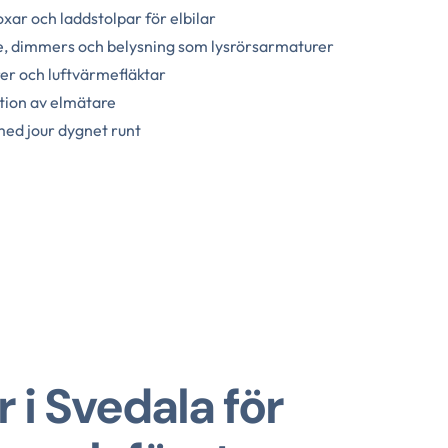
oxar och laddstolpar för elbilar
e, dimmers och belysning som lysrörsarmaturer
rer och luftvärmefläktar
ation av elmätare
ed jour dygnet runt
r i Svedala för