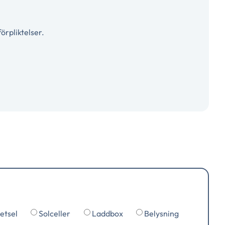
örpliktelser.
etsel
Solceller
Laddbox
Belysning