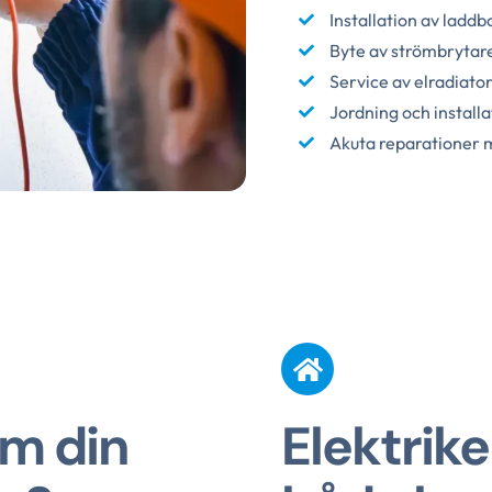
Installation av laddb
Byte av strömbrytar
Service av elradiato
Jordning och install
Akuta reparationer m
om din
Elektrike