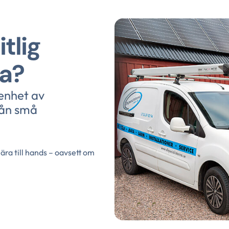
tlig
la?
renhet av
rån små
nära till hands – oavsett om