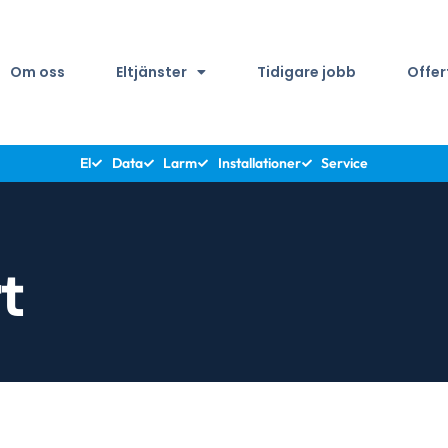
Om oss
Eltjänster
Tidigare jobb
Offer
El
Data
Larm
Installationer
Service
t