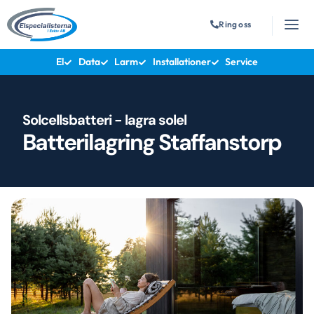
Ring oss
El
Data
Larm
Installationer
Service
Solcellsbatteri - lagra solel
Batterilagring Staffanstorp