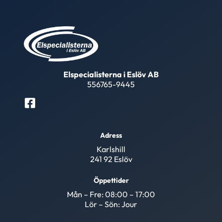
Elspecialisterna i Eslöv AB
556765-9445
Adress
Karlshill
241 92 Eslöv
Öppettider
Mån – Fre: 08:00 – 17:00
Lör – Sön: Jour